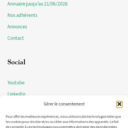
Annuaire jusqu’au 21/06/2026
Nos adhérents
Annonces
Contact
Social
Youtube
LinkedIn
Gérer le consentement
Instagram
Politiques de confidentialités
Pour offrir les meilleures expériences, nous utilisons des technologies telles que
les cookies pour stocker et/ou accéder aux informations des appareils. Le fait
de consentir à ces technologies nous permettra de traiter des données telles