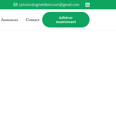
cpts.boulognebillancourt@gmail.com
Adhérer
Annonces
Contact
maintenant