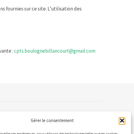
 fournies sur ce site. L’utilisation des
vante :
cpts.boulognebillancourt@gmail.com
Gérer le consentement
ontact
es meilleures expériences, nous utilisons des technologies telles que les cookies