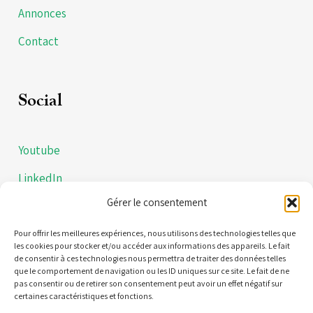
Annonces
Contact
Social
Youtube
LinkedIn
Gérer le consentement
Instagram
Politiques de confidentialités
Pour offrir les meilleures expériences, nous utilisons des technologies telles que
les cookies pour stocker et/ou accéder aux informations des appareils. Le fait
de consentir à ces technologies nous permettra de traiter des données telles
Mentions légales
que le comportement de navigation ou les ID uniques sur ce site. Le fait de ne
pas consentir ou de retirer son consentement peut avoir un effet négatif sur
certaines caractéristiques et fonctions.
Contact