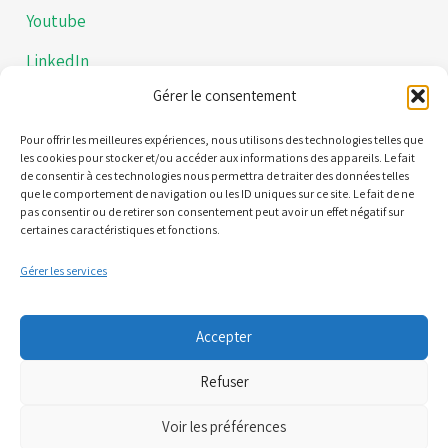
Youtube
LinkedIn
Gérer le consentement
Instagram
Politiques de confidentialités
Pour offrir les meilleures expériences, nous utilisons des technologies telles que
les cookies pour stocker et/ou accéder aux informations des appareils. Le fait
de consentir à ces technologies nous permettra de traiter des données telles
Mentions légales
que le comportement de navigation ou les ID uniques sur ce site. Le fait de ne
pas consentir ou de retirer son consentement peut avoir un effet négatif sur
certaines caractéristiques et fonctions.
Contact
Gérer les services
21 Quai Alphonse le Gallo 92100 Boulogne-Billancourt
Accepter
(Nous ne sommes pas une plateforme de RDV)
Refuser
06 95 61 71 61
Voir les préférences
07 81 71 34 52