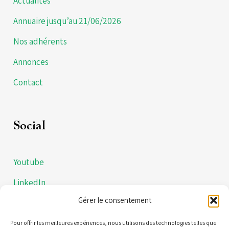
Actualités
Annuaire jusqu’au 21/06/2026
Nos adhérents
Annonces
Contact
Social
Youtube
LinkedIn
Gérer le consentement
Instagram
Politiques de confidentialités
Pour offrir les meilleures expériences, nous utilisons des technologies telles que