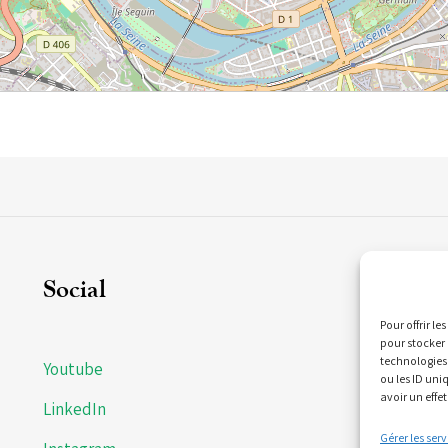
Social
C
Pour offrir l
pour stocker 
technologies
Youtube
21
ou les ID uni
Bi
avoir un effet
LinkedIn
(N
Gérer les serv