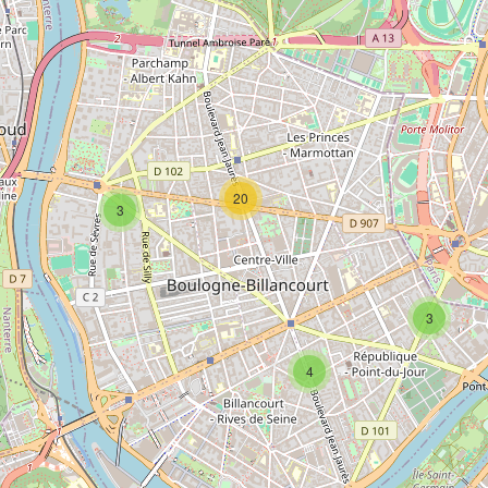
20
3
3
4