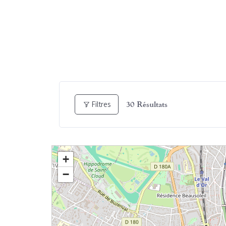
Filtres
30
Résultats
+
−