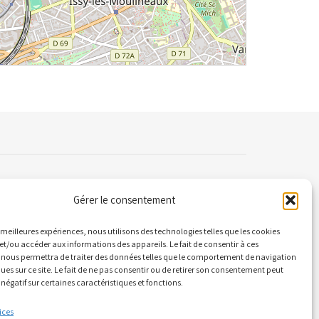
Gérer le consentement
ontact
es meilleures expériences, nous utilisons des technologies telles que les cookies
et/ou accéder aux informations des appareils. Le fait de consentir à ces
 nous permettra de traiter des données telles que le comportement de navigation
 Quai Alphonse le Gallo 92100 Boulogne-
ques sur ce site. Le fait de ne pas consentir ou de retirer son consentement peut
llancourt
 négatif sur certaines caractéristiques et fonctions.
ous ne sommes pas une plateforme de RDV)
ices