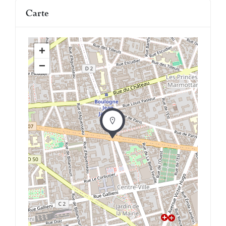
Carte
+
−