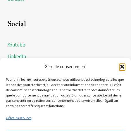
Social
Youtube
LinkedIn
Gérer le consentement
Instagram
Politiques de confidentialités
Pour offrir les meilleures expériences, nous utilisons des technologies telles que
les cookies pour stocker et/ou accéder aux informations des appareils. Le fait
de consentir à ces technologies nous permettra de traiter des données telles
Mentions légales
que le comportement de navigation ou les ID uniques sur ce site. Le fait de ne
pas consentir ou de retirer son consentement peut avoir un effet négatif sur
certaines caractéristiques et fonctions.
Contact
Gérer les services