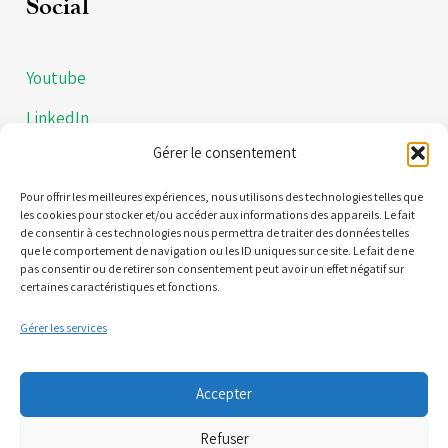
Social
Youtube
LinkedIn
Gérer le consentement
Instagram
Politiques de confidentialités
Pour offrir les meilleures expériences, nous utilisons des technologies telles que
les cookies pour stocker et/ou accéder aux informations des appareils. Le fait
de consentir à ces technologies nous permettra de traiter des données telles
Mentions légales
que le comportement de navigation ou les ID uniques sur ce site. Le fait de ne
pas consentir ou de retirer son consentement peut avoir un effet négatif sur
certaines caractéristiques et fonctions.
Contact
Gérer les services
21 Quai Alphonse le Gallo 92100 Boulogne-Billancourt
Accepter
(Nous ne sommes pas une plateforme de RDV)
Refuser