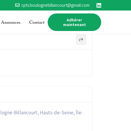
cpts.boulognebillancourt@gmail.com
Adhérer
Annonces
Contact
maintenant
oulogne-Billancourt, Hauts-de-Seine, Île-