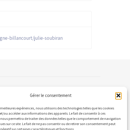
gne-billancourt/julie-soubiran
Gérer le consentement
ontact
es meilleures expériences, nous utilisons des technologies telles que les cookies
et/ou accéder aux informations des appareils. Le fait de consentir à ces
 nous permettra de traiter des données telles que le comportement de navigation
 Quai Alphonse le Gallo 92100 Boulogne-
ques sur ce site. Le fait de ne pas consentir ou de retirer son consentement peut
llancourt
 négatif sur certaines caractéristiques et fonctions.