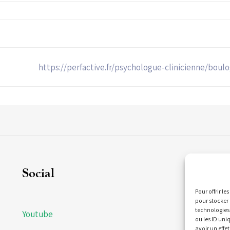
https://perfactive.fr/psychologue-clinicienne/boulo
Social
C
Pour offrir l
pour stocker 
technologies
Youtube
21
ou les ID uni
Bi
avoir un effet