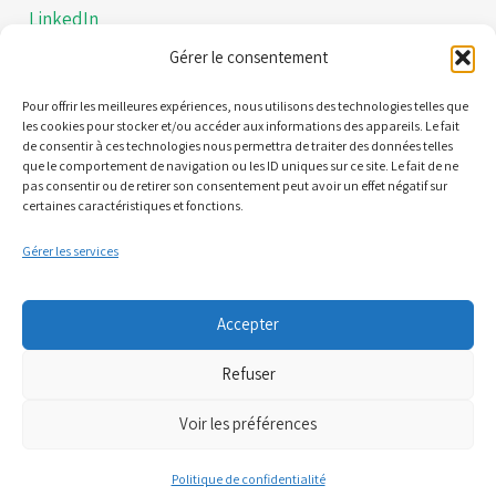
LinkedIn
Gérer le consentement
Instagram
Politiques de confidentialités
Pour offrir les meilleures expériences, nous utilisons des technologies telles que
les cookies pour stocker et/ou accéder aux informations des appareils. Le fait
de consentir à ces technologies nous permettra de traiter des données telles
Mentions légales
que le comportement de navigation ou les ID uniques sur ce site. Le fait de ne
pas consentir ou de retirer son consentement peut avoir un effet négatif sur
certaines caractéristiques et fonctions.
Contact
Gérer les services
21 Quai Alphonse le Gallo 92100 Boulogne-Billancourt
Accepter
(Nous ne sommes pas une plateforme de RDV)
Refuser
06 95 61 71 61
Voir les préférences
07 81 71 34 52
Politique de confidentialité
cpts.boulognebillancourt@gmail.com