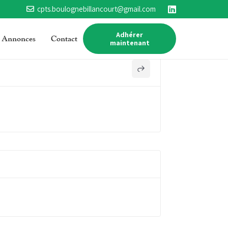
cpts.boulognebillancourt@gmail.com
Adhérer
Annonces
Contact
maintenant