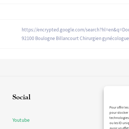
https://encrypted.google.com/search?hl=en&q=Doua
92100 Boulogne Billancourt Chirurgien gynécologue
Social
C
Pour offrir l
pour stocker 
technologies
Youtube
21
ou les ID uni
Bi
avoir un effet