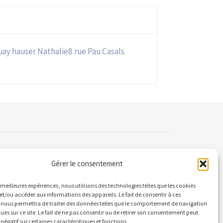
y hauser Nathalie8 rue Pau Casals
Gérer le consentement
ontact
es meilleures expériences, nous utilisons des technologies telles que les cookies
et/ou accéder aux informations des appareils. Le fait de consentir à ces
 nous permettra de traiter des données telles que le comportement de navigation
 Quai Alphonse le Gallo 92100 Boulogne-
ques sur ce site. Le fait de ne pas consentir ou de retirer son consentement peut
llancourt
 négatif sur certaines caractéristiques et fonctions.