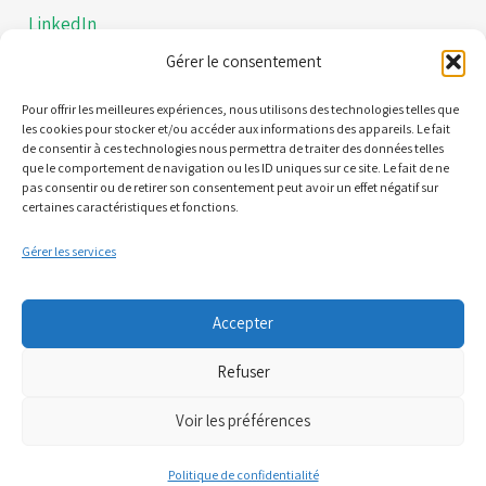
LinkedIn
Gérer le consentement
Instagram
Politiques de confidentialités
Pour offrir les meilleures expériences, nous utilisons des technologies telles que
les cookies pour stocker et/ou accéder aux informations des appareils. Le fait
de consentir à ces technologies nous permettra de traiter des données telles
Mentions légales
que le comportement de navigation ou les ID uniques sur ce site. Le fait de ne
pas consentir ou de retirer son consentement peut avoir un effet négatif sur
certaines caractéristiques et fonctions.
Contact
Gérer les services
21 Quai Alphonse le Gallo 92100 Boulogne-Billancourt
Accepter
(Nous ne sommes pas une plateforme de RDV)
Refuser
06 95 61 71 61
Voir les préférences
07 81 71 34 52
Politique de confidentialité
cpts.boulognebillancourt@gmail.com