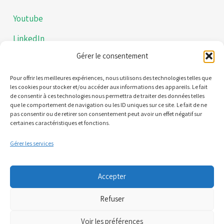
Youtube
LinkedIn
Gérer le consentement
Instagram
Politiques de confidentialités
Pour offrir les meilleures expériences, nous utilisons des technologies telles que
les cookies pour stocker et/ou accéder aux informations des appareils. Le fait
de consentir à ces technologies nous permettra de traiter des données telles
Mentions légales
que le comportement de navigation ou les ID uniques sur ce site. Le fait de ne
pas consentir ou de retirer son consentement peut avoir un effet négatif sur
certaines caractéristiques et fonctions.
Contact
Gérer les services
21 Quai Alphonse le Gallo 92100 Boulogne-Billancourt
Accepter
(Nous ne sommes pas une plateforme de RDV)
Refuser
06 95 61 71 61
Voir les préférences