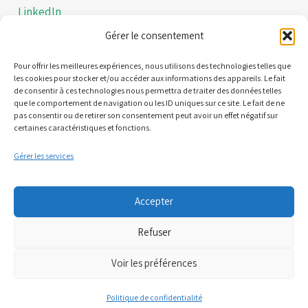
LinkedIn
Gérer le consentement
Instagram
Politiques de confidentialités
Pour offrir les meilleures expériences, nous utilisons des technologies telles que
les cookies pour stocker et/ou accéder aux informations des appareils. Le fait
de consentir à ces technologies nous permettra de traiter des données telles
Mentions légales
que le comportement de navigation ou les ID uniques sur ce site. Le fait de ne
pas consentir ou de retirer son consentement peut avoir un effet négatif sur
certaines caractéristiques et fonctions.
Contact
Gérer les services
21 Quai Alphonse le Gallo 92100 Boulogne-Billancourt
Accepter
(Nous ne sommes pas une plateforme de RDV)
Refuser
06 95 61 71 61
Voir les préférences
07 81 71 34 52
Politique de confidentialité
cpts.boulognebillancourt@gmail.com