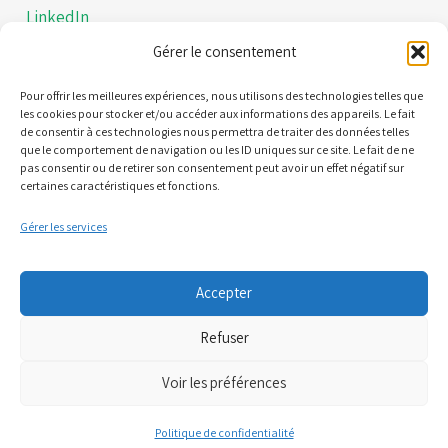
LinkedIn
Gérer le consentement
Instagram
Politiques de confidentialités
Pour offrir les meilleures expériences, nous utilisons des technologies telles que
les cookies pour stocker et/ou accéder aux informations des appareils. Le fait
de consentir à ces technologies nous permettra de traiter des données telles
Mentions légales
que le comportement de navigation ou les ID uniques sur ce site. Le fait de ne
pas consentir ou de retirer son consentement peut avoir un effet négatif sur
certaines caractéristiques et fonctions.
Contact
Gérer les services
21 Quai Alphonse le Gallo 92100 Boulogne-Billancourt
Accepter
(Nous ne sommes pas une plateforme de RDV)
Refuser
06 95 61 71 61
Voir les préférences
07 81 71 34 52
Politique de confidentialité
cpts.boulognebillancourt@gmail.com