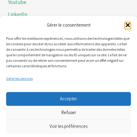
Youtube
LinkedIn
Gérer le consentement
Instagram
Politiques de confidentialités
Pour offrir les meilleures expériences, nous utilisons des technologies telles que
les cookies pour stocker et/ou accéder aux informations des appareils. Le fait
de consentir à ces technologies nous permettra de traiter des données telles
Mentions légales
que le comportement de navigation ou les ID uniques sur ce site. Le fait de ne
pas consentir ou de retirer son consentement peut avoir un effet négatif sur
certaines caractéristiques et fonctions.
Contact
Gérer les services
21 Quai Alphonse le Gallo 92100 Boulogne-Billancourt
Accepter
(Nous ne sommes pas une plateforme de RDV)
Refuser
06 95 61 71 61
Voir les préférences
07 81 71 34 52