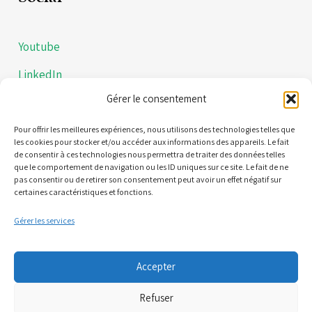
Youtube
LinkedIn
Gérer le consentement
Instagram
Politiques de confidentialités
Pour offrir les meilleures expériences, nous utilisons des technologies telles que
les cookies pour stocker et/ou accéder aux informations des appareils. Le fait
de consentir à ces technologies nous permettra de traiter des données telles
Mentions légales
que le comportement de navigation ou les ID uniques sur ce site. Le fait de ne
pas consentir ou de retirer son consentement peut avoir un effet négatif sur
certaines caractéristiques et fonctions.
Contact
Gérer les services
21 Quai Alphonse le Gallo 92100 Boulogne-Billancourt
Accepter
(Nous ne sommes pas une plateforme de RDV)
Refuser