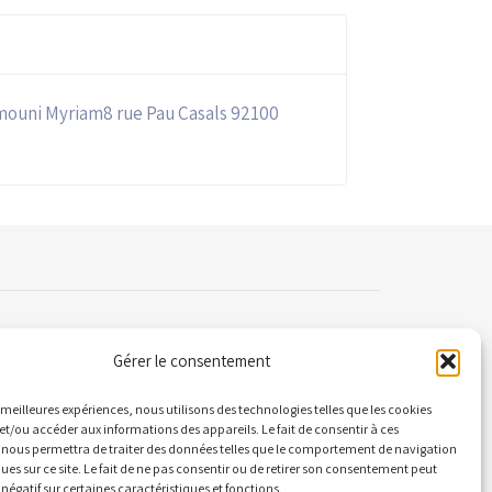
ouni Myriam8 rue Pau Casals 92100
Gérer le consentement
ontact
es meilleures expériences, nous utilisons des technologies telles que les cookies
et/ou accéder aux informations des appareils. Le fait de consentir à ces
 nous permettra de traiter des données telles que le comportement de navigation
 Quai Alphonse le Gallo 92100 Boulogne-
ques sur ce site. Le fait de ne pas consentir ou de retirer son consentement peut
llancourt
 négatif sur certaines caractéristiques et fonctions.