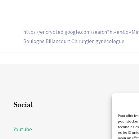
https://encrypted.google.com/search?hl=en&q=Mim
Boulogne Billancourt Chirurgien gynécologue
Social
C
Pour offrir l
pour stocker 
technologies
Youtube
21
ou les ID uni
Bi
avoir un effet