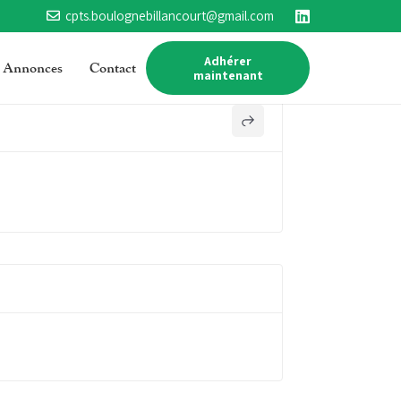
cpts.boulognebillancourt@gmail.com
Adhérer
Annonces
Contact
maintenant