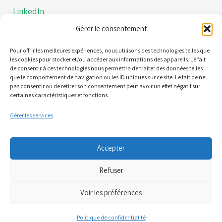
LinkedIn
Gérer le consentement
Instagram
Politiques de confidentialités
Pour offrir les meilleures expériences, nous utilisons des technologies telles que
les cookies pour stocker et/ou accéder aux informations des appareils. Le fait
de consentir à ces technologies nous permettra de traiter des données telles
Mentions légales
que le comportement de navigation ou les ID uniques sur ce site. Le fait de ne
pas consentir ou de retirer son consentement peut avoir un effet négatif sur
certaines caractéristiques et fonctions.
Contact
Gérer les services
21 Quai Alphonse le Gallo 92100 Boulogne-Billancourt
Accepter
(Nous ne sommes pas une plateforme de RDV)
Refuser
06 95 61 71 61
Voir les préférences
07 81 71 34 52
Politique de confidentialité
cpts.boulognebillancourt@gmail.com