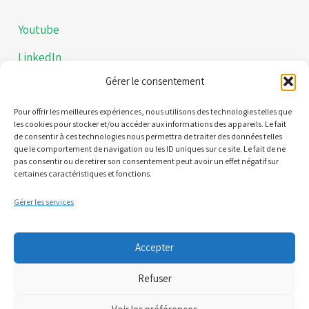
Youtube
LinkedIn
Gérer le consentement
Instagram
Politiques de confidentialités
Pour offrir les meilleures expériences, nous utilisons des technologies telles que
les cookies pour stocker et/ou accéder aux informations des appareils. Le fait
de consentir à ces technologies nous permettra de traiter des données telles
Mentions légales
que le comportement de navigation ou les ID uniques sur ce site. Le fait de ne
pas consentir ou de retirer son consentement peut avoir un effet négatif sur
certaines caractéristiques et fonctions.
Contact
Gérer les services
21 Quai Alphonse le Gallo 92100 Boulogne-Billancourt
Accepter
(Nous ne sommes pas une plateforme de RDV)
Refuser
06 95 61 71 61