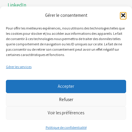
LinkedIn
Gérer le consentement
Instagram
Politiques de confidentialités
Pour offrir les meilleures expériences, nous utilisons des technologies telles que
les cookies pour stocker et/ou accéder aux informations des appareils. Le fait
de consentir à ces technologies nous permettra de traiter des données telles
Mentions légales
que le comportement de navigation ou les ID uniques sur ce site. Le fait de ne
pas consentir ou de retirer son consentement peut avoir un effet négatif sur
certaines caractéristiques et fonctions.
Contact
Gérer les services
21 Quai Alphonse le Gallo 92100 Boulogne-Billancourt
Accepter
(Nous ne sommes pas une plateforme de RDV)
Refuser
06 95 61 71 61
Voir les préférences
07 81 71 34 52
Politique de confidentialité
cpts.boulognebillancourt@gmail.com