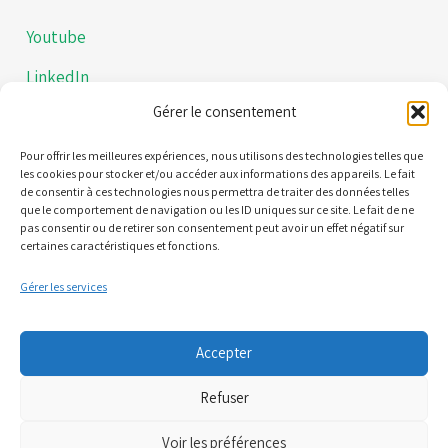
Youtube
LinkedIn
Gérer le consentement
Instagram
Politiques de confidentialités
Pour offrir les meilleures expériences, nous utilisons des technologies telles que
les cookies pour stocker et/ou accéder aux informations des appareils. Le fait
de consentir à ces technologies nous permettra de traiter des données telles
Mentions légales
que le comportement de navigation ou les ID uniques sur ce site. Le fait de ne
pas consentir ou de retirer son consentement peut avoir un effet négatif sur
certaines caractéristiques et fonctions.
Contact
Gérer les services
21 Quai Alphonse le Gallo 92100 Boulogne-Billancourt
Accepter
(Nous ne sommes pas une plateforme de RDV)
Refuser
06 95 61 71 61
Voir les préférences