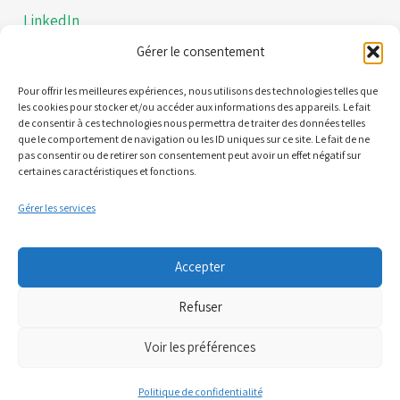
LinkedIn
Gérer le consentement
Instagram
Politiques de confidentialités
Pour offrir les meilleures expériences, nous utilisons des technologies telles que
les cookies pour stocker et/ou accéder aux informations des appareils. Le fait
de consentir à ces technologies nous permettra de traiter des données telles
Mentions légales
que le comportement de navigation ou les ID uniques sur ce site. Le fait de ne
pas consentir ou de retirer son consentement peut avoir un effet négatif sur
certaines caractéristiques et fonctions.
Contact
Gérer les services
21 Quai Alphonse le Gallo 92100 Boulogne-Billancourt
Accepter
(Nous ne sommes pas une plateforme de RDV)
Refuser
06 95 61 71 61
Voir les préférences
07 81 71 34 52
Politique de confidentialité
cpts.boulognebillancourt@gmail.com