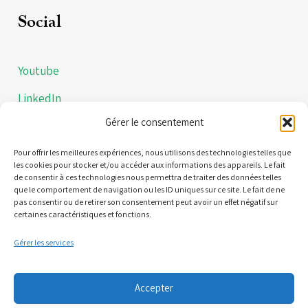
Social
Youtube
LinkedIn
Gérer le consentement
Instagram
Politiques de confidentialités
Pour offrir les meilleures expériences, nous utilisons des technologies telles que
les cookies pour stocker et/ou accéder aux informations des appareils. Le fait
de consentir à ces technologies nous permettra de traiter des données telles
Mentions légales
que le comportement de navigation ou les ID uniques sur ce site. Le fait de ne
pas consentir ou de retirer son consentement peut avoir un effet négatif sur
certaines caractéristiques et fonctions.
Contact
Gérer les services
21 Quai Alphonse le Gallo 92100 Boulogne-Billancourt
Accepter
(Nous ne sommes pas une plateforme de RDV)