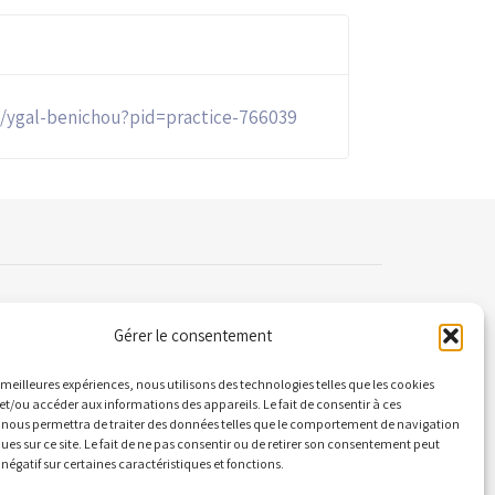
ny/ygal-benichou?pid=practice-766039
Gérer le consentement
ontact
es meilleures expériences, nous utilisons des technologies telles que les cookies
et/ou accéder aux informations des appareils. Le fait de consentir à ces
 nous permettra de traiter des données telles que le comportement de navigation
 Quai Alphonse le Gallo 92100 Boulogne-
ques sur ce site. Le fait de ne pas consentir ou de retirer son consentement peut
llancourt
 négatif sur certaines caractéristiques et fonctions.