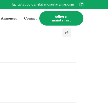
cpts.boulognebillancourt@gmail.com
Adhérer
Annonces
Contact
maintenant