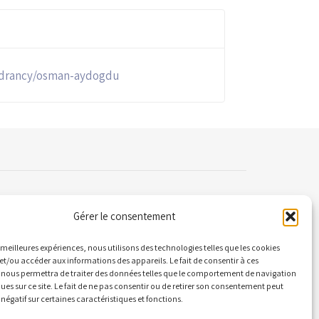
e/drancy/osman-aydogdu
Gérer le consentement
ontact
es meilleures expériences, nous utilisons des technologies telles que les cookies
et/ou accéder aux informations des appareils. Le fait de consentir à ces
 nous permettra de traiter des données telles que le comportement de navigation
 Quai Alphonse le Gallo 92100 Boulogne-
ques sur ce site. Le fait de ne pas consentir ou de retirer son consentement peut
llancourt
 négatif sur certaines caractéristiques et fonctions.