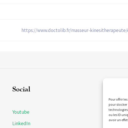
https://www.doctolib.fr/masseur-kinesitherapeut
Social
C
Pour offrir l
pour stocker 
technologies
Youtube
21
ou les ID uni
Bi
avoir un effet
LinkedIn