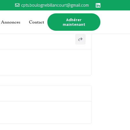
cpts.boulognebillancourt@gmail.com
Adhérer
Annonces
Contact
maintenant