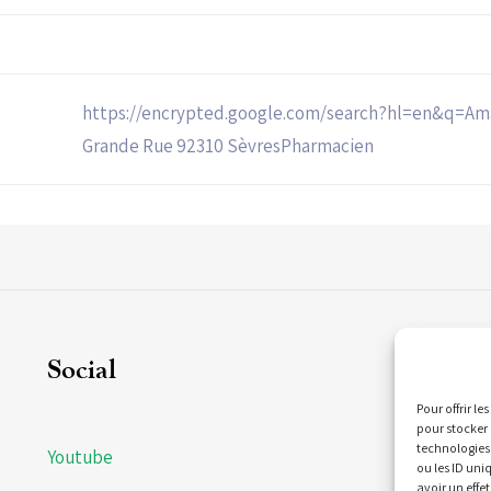
https://encrypted.google.com/search?hl=en&q=Am
Grande Rue 92310 SèvresPharmacien
Social
C
Pour offrir l
pour stocker 
technologies
Youtube
21
ou les ID uni
Bi
avoir un effet