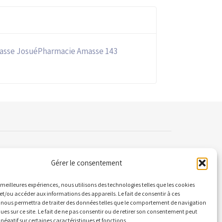
asse JosuéPharmacie Amasse 143
Gérer le consentement
ontact
es meilleures expériences, nous utilisons des technologies telles que les cookies
et/ou accéder aux informations des appareils. Le fait de consentir à ces
 nous permettra de traiter des données telles que le comportement de navigation
 Quai Alphonse le Gallo 92100 Boulogne-
ques sur ce site. Le fait de ne pas consentir ou de retirer son consentement peut
llancourt
 négatif sur certaines caractéristiques et fonctions.