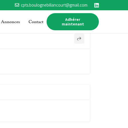
cpts.boulognebillancourt@gmail.com
Adhérer
Annonces
Contact
maintenant