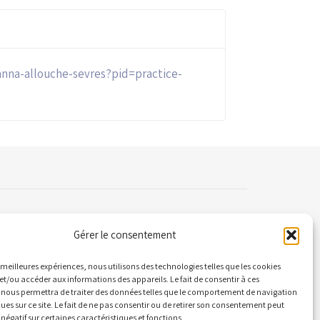
hanna-allouche-sevres?pid=practice-
Gérer le consentement
ontact
es meilleures expériences, nous utilisons des technologies telles que les cookies
et/ou accéder aux informations des appareils. Le fait de consentir à ces
 nous permettra de traiter des données telles que le comportement de navigation
 Quai Alphonse le Gallo 92100 Boulogne-
ques sur ce site. Le fait de ne pas consentir ou de retirer son consentement peut
llancourt
 négatif sur certaines caractéristiques et fonctions.