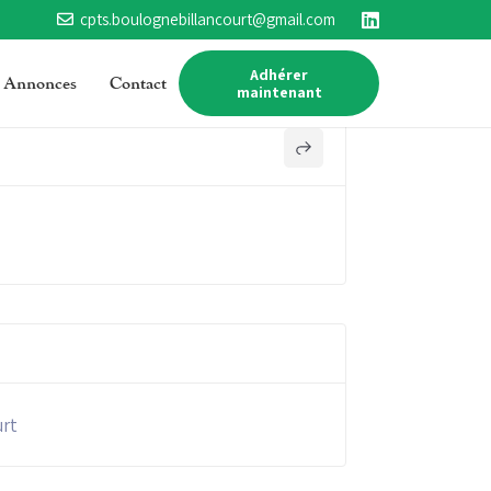
cpts.boulognebillancourt@gmail.com
Adhérer
Annonces
Contact
maintenant
urt