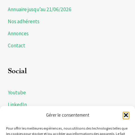
Annuaire jusqu’au 21/06/2026
Nos adhérents
Annonces
Contact
Social
Youtube
LinkedIn
Gérer le consentement
Instagram
Politiques de confidentialités
Pour offrir les meilleures expériences, nous utilisons des technologies telles que
les cookies pour stocker et/ou accéder aux informations des appareils. Le fait