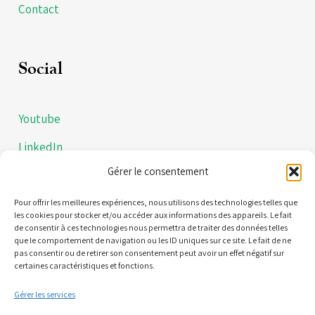
Contact
Social
Youtube
LinkedIn
Gérer le consentement
Instagram
Politiques de confidentialités
Pour offrir les meilleures expériences, nous utilisons des technologies telles que
les cookies pour stocker et/ou accéder aux informations des appareils. Le fait
de consentir à ces technologies nous permettra de traiter des données telles
Mentions légales
que le comportement de navigation ou les ID uniques sur ce site. Le fait de ne
pas consentir ou de retirer son consentement peut avoir un effet négatif sur
certaines caractéristiques et fonctions.
Contact
Gérer les services